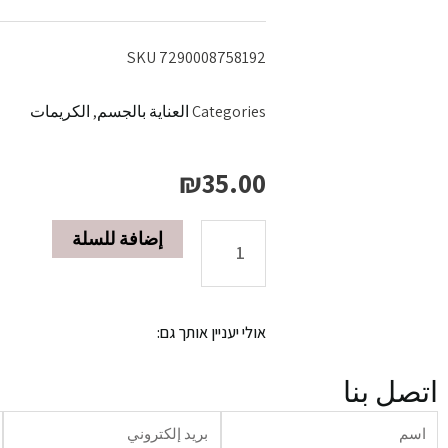
SKU
7290008758192
Categories
العناية بالجسم
,
الكريمات
₪
35.00
إضافة للسلة
كريم
الجسم
אולי יעניין אותך גם:
400
اتصل بنا
مل
שם
דוא"ל
ט