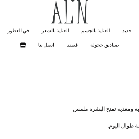
جديد
العناية بالجسم
العناية بالشعر
في العطور
صناديق خجولة
قصتنا
اتصل بنا
ة ومغذية تمنح البشرة ملمس
 طوال اليوم.