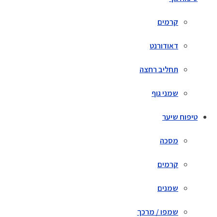
קרמים
דאודורנט
תחליב רחצה
שמני גוף
טיפוח שיער
מסכה
קרמים
שמנים
שמפו / מרכך