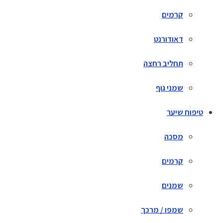
קרמים
דאודורנט
תחליב רחצה
שמני גוף
טיפוח שיער
מסכה
קרמים
שמנים
שמפו / מרכך