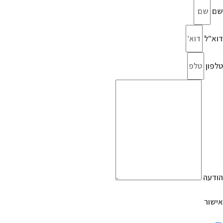
שם
דוא"ל
טלפון
הודעה
אישור