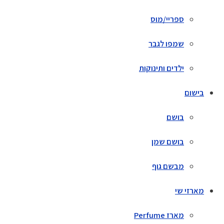
ספריי/מוס
שמפו לגבר
ילדים ותינוקות
בישום
בושם
בושם שמן
מבשם גוף
מארזי שי
מארז Perfume