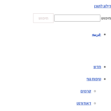
דילוג לתוכן
חיפוש
חיפוש
عربيه
חדש
טיפוח גוף
קרמים
דאודורנט