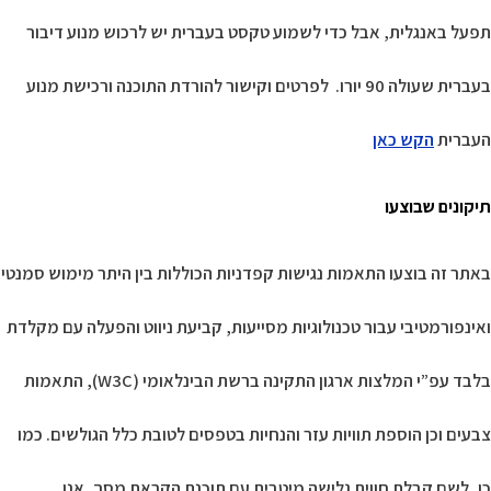
תפעל באנגלית, אבל כדי לשמוע טקסט בעברית יש לרכוש מנוע דיבור
בעברית שעולה 90 יורו. לפרטים וקישור להורדת התוכנה ורכישת מנוע
העברית
הקש כאן
תיקונים שבוצעו
באתר זה בוצעו התאמות נגישות קפדניות הכוללות בין היתר מימוש סמנטי
ואינפורמטיבי עבור טכנולוגיות מסייעות, קביעת ניווט והפעלה עם מקלדת
בלבד עפ”י המלצות ארגון התקינה ברשת הבינלאומי (W3C), התאמות
צבעים וכן הוספת תוויות עזר והנחיות בטפסים לטובת כלל הגולשים. כמו
כן, לשם קבלת חווית גלישה מיטבית עם תוכנת הקראת מסך, אנו