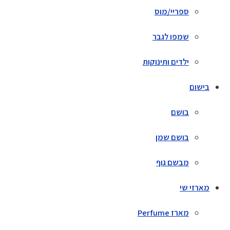
ספריי/מוס
שמפו לגבר
ילדים ותינוקות
בישום
בושם
בושם שמן
מבשם גוף
מארזי שי
מארז Perfume